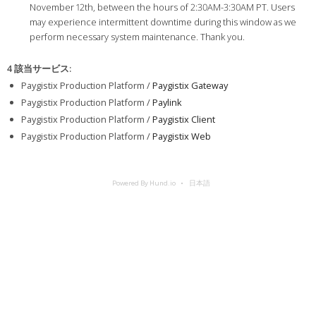
November 12th, between the hours of 2:30AM-3:30AM PT. Users
may experience intermittent downtime during this window as we
perform necessary system maintenance. Thank you.
4 該当サービス
:
Paygistix Production Platform /
Paygistix Gateway
Paygistix Production Platform /
Paylink
Paygistix Production Platform /
Paygistix Client
Paygistix Production Platform /
Paygistix Web
Powered By Hund.io
日本語